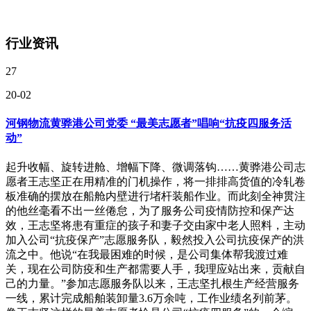
行业资讯
27
20-02
河钢物流黄骅港公司党委 “最美志愿者”唱响“抗疫四服务活
动”
起升收幅、旋转进舱、增幅下降、微调落钩……黄骅港公司志
愿者王志坚正在用精准的门机操作，将一排排高货值的冷轧卷
板准确的摆放在船舱内壁进行堵杆装船作业。而此刻全神贯注
的他丝毫看不出一丝倦怠，为了服务公司疫情防控和保产达
效，王志坚将患有重症的孩子和妻子交由家中老人照料，主动
加入公司“抗疫保产”志愿服务队，毅然投入公司抗疫保产的洪
流之中。他说“在我最困难的时候，是公司集体帮我渡过难
关，现在公司防疫和生产都需要人手，我理应站出来，贡献自
己的力量。”参加志愿服务队以来，王志坚扎根生产经营服务
一线，累计完成船舶装卸量3.6万余吨，工作业绩名列前茅。