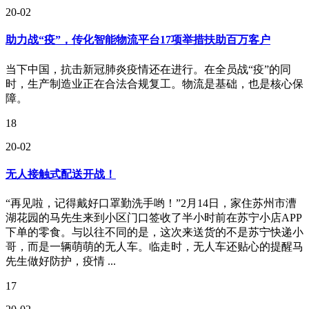
20-02
助力战“疫”，传化智能物流平台17项举措扶助百万客户
当下中国，抗击新冠肺炎疫情还在进行。在全员战“疫”的同
时，生产制造业正在合法合规复工。物流是基础，也是核心保
障。
18
20-02
无人接触式配送开战！
“再见啦，记得戴好口罩勤洗手哟！”2月14日，家住苏州市漕
湖花园的马先生来到小区门口签收了半小时前在苏宁小店APP
下单的零食。与以往不同的是，这次来送货的不是苏宁快递小
哥，而是一辆萌萌的无人车。临走时，无人车还贴心的提醒马
先生做好防护，疫情 ...
17