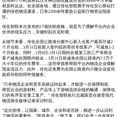
仅用48个小时就将武汉火神山医院建设所需的30000平方米板
材及时运达。在全国各地，通过传化智联携手传化安心驿站打
通的绿色物流通道，已有2200余吨紧急公益医疗物资运抵疫
区。
传化智联本次发布的17项扶助措施，就是为了缓解平台内企业
伙伴的现实压力，关键时刻共克时艰。
从细节来看，传化全国公路港分拨中心新入仓客户最高可减2
个月仓租，3月31日前新入签约驻的零担专线客户，可减免1-2
个月租金。同时，2月8日-3月1日期间合规复工的三产等商业
客户减免此期限内租金，3月31日前减免全国公路港内7.5万个
大小车位的停车费等……这些举措将帮助平台内物流企业缓解
现金流压力。此外，传化还免费为全国公路港内小微企业提供
政府补助协同申报服务。
“只有物流企业和货车高效运转起来，才能进一步保障制造、
商贸企业的原材料、产品等上下游物流供应链的畅通，保障他
们的有序安全复工复产。” 传化智联执行总裁陈坚在接受现代
物流报全媒体记者采访时说。
“这次疫情，让国家、城市、企业和老百姓，都进一步认识到
了物流的重要性。”陈坚表示，“接下来，我们会进一步发挥好