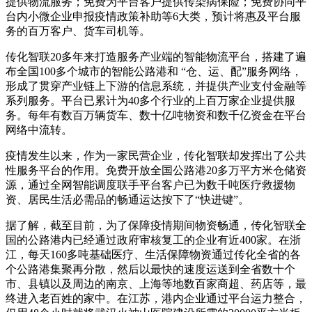
提供物流服务；免费为平台客户提供传染病保险；免费协同平
台内小微企业申报疫情政策补助等6大类，预计将惠及平台服
务的百万客户、货车司机等。
传化智联20多年来打造服务产业端的智能物流平台，搭建了遍
布全国100多个城市的智能公路港和 “仓、运、配”服务网络，
形成了贯穿产业链上下游的信息系统，并提供产业支付金融等
系列服务。平台已累计为40多个行业的上百万家企业提供服
务。每年有数百万辆货车、数十亿吨物资和数千亿资金在平台
网络中流转。
疫情发生以来，作为一家民营企业，传化智联却发挥出了公共
性服务平台的作用。免费开放全国公路港20多万平方米仓储资
源，通过全网智能调度联手平台客户已为数千吨医疗救援物
资、居民生活必需品的畅通运达按下了“快进键”。
据了解，截至目前，为了保障疫情期间物资畅通，传化智联全
国的公路港内已经通过政府审核复工的企业有近400家。在浙
江，每天160多吨基础医疗、生活保障物资通过传化全省的各
个公路港集聚再分散，然后以最快的速度运送到全省数十个
市、县镇以及周边的南京、上海等地数百家商超、药店等，最
终进入老百姓的家中。在江苏，港内企业通过平台运力整合，