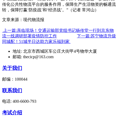
传化公共性物流平台的服务作用，保障生产生活物资的畅通流
转，保障打赢‘防疫战’和‘经济战’。”（记者 常河山）
文章来源：现代物流报
上一篇:亲临现场！交通运输部党组书记杨传堂一行到京东物
流一线调研部署疫情防控工作
下一篇:苏宁物流升级
同城配！51城半日达助力家乐福到家
地址: 北京市西城区车公庄大街甲4号物华大厦
邮箱: thecicp@163.com
关于我们
邮编：100044
联系我们
电话: 400-6600-793
考试介绍