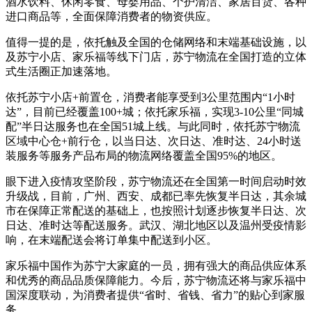
酒水饮料、休闲零食、母婴用品、个护清洁、家居百货、各种
进口商品等，全面保障消费者的物资供应。
值得一提的是，依托触及全国的仓储网络和末端基础设施，以
及苏宁小店、家乐福等线下门店，苏宁物流在全国打造的立体
式生活圈正加速落地。
依托苏宁小店+前置仓，消费者能享受到3公里范围内“1小时
达”，目前已经覆盖100+城；依托家乐福，实现3-10公里“同城
配”半日达服务也在全国51城上线。与此同时，依托苏宁物流
区域中心仓+前行仓，以当日达、次日达、准时达、24小时送
装服务等服务产品布局的物流网络覆盖全国95%的地区。
眼下进入疫情攻坚阶段，苏宁物流还在全国第一时间启动时效
升级战，目前，广州、西安、成都已率先恢复半日达，其余城
市在保障正常配送的基础上，也按照计划逐步恢复半日达、次
日达、准时达等配送服务。武汉、湖北地区以及温州受疫情影
响，在末端配送会将订单集中配送到小区。
家乐福中国作为苏宁大家庭的一员，拥有强大的商品供应体系
和优秀的商品品质保障能力。今后，苏宁物流还将与家乐福中
国深度联动，为消费者提供“省时、省钱、省力”的贴心到家服
务。