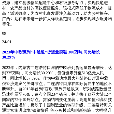
资源，建立县级物流配送中心和村级服务站点，实现快递进
村、农产品出村的高效便捷服务。该模式降低了物流成本，提
高了派送效率，为农村电商发展注入新动力，助力乡村振兴。
广西计划在未来进一步扩大样板县范围，逐步实现城乡服务均
等化。
09
24-01
2023年中欧班列“中通道”货运量突破 300万吨 同比增长
30.29%
2023年，内蒙古二连浩特口岸的中欧班列货运量显著增长，达
到335万吨，同比增长30.29%，货值也攀升至513亿元人民
币，同比增长37.39%。作为中蒙边境最大的陆路口岸及中蒙
俄经济走廊的关键节点，二连浩特口岸在国际贸易中的地位不
断攀升。自2013年首列“蓉欧”班列开通以来，班列线路数量已
迅速扩展至70条，遍布全国23个省份，并连接了欧亚大陆12个
国家的72个国外站点。货物结构变化显著，高附加值和高科技
产品比重增加，反映了中国制造业的转型升级。二连浩特海关
通过实施进出境“铁路快通”等业务模式和创新措施，大幅提升