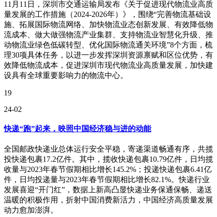
11月11日，深圳市交通运输局发布《关于促进现代物流业高质
量发展的工作措施（2024-2026年）》，围绕“完善物流基础设
施、拓展国际物流网络、加快物流业态创新发展、有效降低物
流成本、做大做强物流产业集群、支持物流业智慧化升级、推
动物流业绿色低碳转型、优化国际物流通关环境”8个方面，梳
理30项具体任务，以进一步发挥深圳资源禀赋和区位优势，有
效降低物流成本，促进深圳市现代物流业高质量发展，加快建
设具有全球重要影响力的物流中心。
19
24-02
快递“跑”起来，映照中国经济稳与进的动能
全国邮政快递业总体运行安全平稳，寄递渠道畅通有序，共揽
投快递包裹17.2亿件。其中，揽收快递包裹10.79亿件，日均揽
收量与2023年春节假期相比增长145.2%；投递快递包裹6.41亿
件，日均投递量与2023年春节假期相比增长82.1%。快递行业
发展喜迎“开门红”，数据上新高凸显快递业务保通保畅、递送
温暖的积极作用，折射中国消费新活力，中国经济高质量发展
动力愈加澎湃。