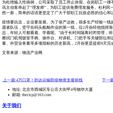
为杜绝输入性病例，公司采取了员工停止休假、在岗职工一律
讯主动客串起了“理发师”，为职工提供免费理发服务。杜利民
然一新，简单的话语更坚定了广大干部职工抗疫必胜的信心和
疫情要抗击，企业要发展。为了保产达效，很多生产经验一线
愿者队伍，坚守在码头船舶作业的第一线，仅2月份经他指挥靠
志，年轻人可都看着、学着呢。”由于长时间隔离封闭管理，班
擦拭门机驾驶室手柄、操作台、对讲机、门把手等关键部位和
量、外贸业务量等多项指标的历史新高，2月份更是提前9天完
文章来源：物流产业网
上一篇:4万口罩！韵达运输防疫物资支援前线
下一
地址: 北京市西城区车公庄大街甲4号物华大厦
邮箱: thecicp@163.com
关于我们