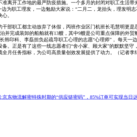
不准离开工作地的最严防疫措施。一个多月的封闭对职工生活带
一边为职工理发，一边勉励大家说：“二月二，龙抬头，理发明志
决心。
的干部职工都主动放弃了休假，丙班作业区门机班长毛慧明更是
泊并完成装卸的船舶就有13艘，其中9艘是公司重点保障的外贸
长韩印科、李磊担负起疏导职工心理的志愿“心理师”， 每天一
设备。正是有了这些一线志愿者们“舍小家、顾大家”的默默坚守
成全月任务指标，为公司高质量创效发展提供了动力。（记者李纪
篇:京东物流解密特殊时期的“供应链密码”，85%订单可实现当日