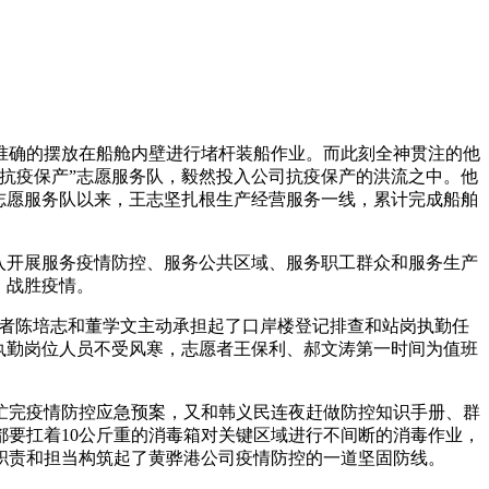
准确的摆放在船舱内壁进行堵杆装船作业。而此刻全神贯注的他
抗疫保产”志愿服务队，毅然投入公司抗疫保产的洪流之中。他
志愿服务队以来，王志坚扎根生产经营服务一线，累计完成船舶
入开展服务疫情防控、服务公共区域、服务职工群众和服务生产
，战胜疫情。
志愿者陈培志和董学文主动承担起了口岸楼登记排查和站岗执勤任
执勤岗位人员不受风寒，志愿者王保利、郝文涛第一时间为值班
稷忙完疫情防控应急预案，又和韩义民连夜赶做防控知识手册、群
要扛着10公斤重的消毒箱对关键区域进行不间断的消毒作业，
职责和担当构筑起了黄骅港公司疫情防控的一道坚固防线。