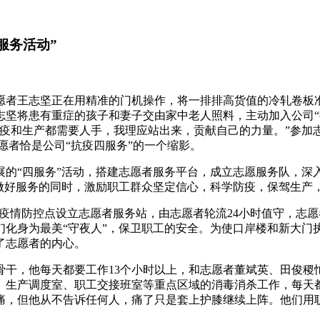
服务活动”
愿者王志坚正在用精准的门机操作，将一排排高货值的冷轧卷板
志坚将患有重症的孩子和妻子交由家中老人照料，主动加入公司“
防疫和生产都需要人手，我理应站出来，贡献自己的力量。”参加
愿者恰是公司“抗疫四服务”的一个缩影。
展的“四服务”活动，搭建志愿者服务平台，成立志愿服务队，深
做好服务的同时，激励职工群众坚定信心，科学防疫，保驾生产
8个疫情防控点设立志愿者服务站，由志愿者轮流24小时值守，
们化身为最美“守夜人”，保卫职工的安全。为使口岸楼和新大门
了志愿者的内心。
骨干，他每天都要工作13个小时以上，和志愿者董斌英、田俊
、生产调度室、职工交接班室等重点区域的消毒消杀工作，每天都
痛，但他从不告诉任何人，痛了只是套上护膝继续上阵。他们用