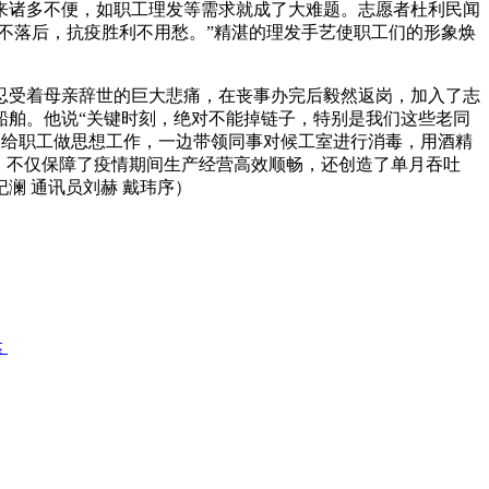
来诸多不便，如职工理发等需求就成了大难题。志愿者杜利民闻
不落后，抗疫胜利不用愁。”精湛的理发手艺使职工们的形象焕
忍受着母亲辞世的巨大悲痛，在丧事办完后毅然返岗，加入了志
船舶。他说“关键时刻，绝对不能掉链子，特别是我们这些老同
边给职工做思想工作，一边带领同事对候工室进行消毒，用酒精
，不仅保障了疫情期间生产经营高效顺畅，还创造了单月吞吐
澜 通讯员刘赫 戴玮序）
达