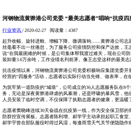
河钢物流黄骅港公司党委 “最美志愿者”唱响“抗疫四
行业资讯
/ 2020-02-27 阅读量：4387
起升收幅、旋转进舱、增幅下降、微调落钩……黄骅港公司志
丝毫看不出一丝倦怠，为了服务公司疫情防控和保产达效，王
说“在我最困难的时候，是公司集体帮我渡过难关，现在公司
装卸量3.6万余吨，工作业绩名列前茅。像王志坚这样的最美志
抗击疫情以来，河钢物流黄骅港公司党委积极响应集团党委开
经营的“四服务”活动，志愿者以实际行动当先锋、做表率，在
为筑牢第一道防疫的“城墙”，公司成立的36人志愿服务队在
务，无论是深夜黄骅港肆虐的风暴潮，还是呼啸的暴风雪，他
人员安装了临时空调，不仅保障了执勤志愿者的健康，更温暖
志愿者窦晓峰连续30天奋战在抗疫第一线，作为安全保卫部的
防群控宣传展板。志愿者陈利增、郝学宇主动承担起职工食堂
郝学宇曾在部队服役时得过风湿，每逢雨雪天气关节便隐隐作