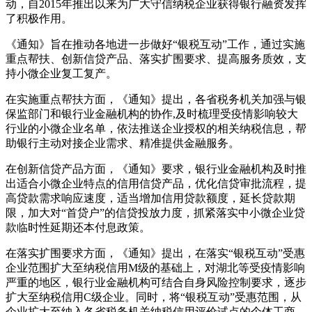
动，自2015年推出以来为广大守信纳税企业获得银行融资发挥
了积极作用。
《通知》旨在推动各地进一步做好“银税互动”工作，通过实施
重点帮扶、创新信贷产品、落实扩围要求、提高服务质效，支
持小微企业复工复产。
在实施重点帮扶方面，《通知》提出，各省税务机关加强与银
保监部门和银行业金融机构的协作,及时梳理受疫情影响较大
行业的小微企业名单，依法推送企业授权的相关纳税信息，帮
助银行主动对接企业需求、精准提供金融服务。
在创新信贷产品方面，《通知》要求，银行业金融机构及时推
出适合小微企业特点的信用信贷产品，优化信贷审批流程，提
高贷款需求响应速度，适当增加信用贷款额度，延长贷款期
限，加大对“首贷户”的信贷投放力度，抓紧落实中小微企业贷
款临时性延期还本付息政策。
在落实扩围要求方面，《通知》提出，在落实“银税互动”受惠
企业范围扩大至纳税信用M级的基础上，对湖北等受疫情影响
严重的地区，银行业金融机构可结合自身风险控制要求，逐步
扩大至纳税信用C级企业。同时，将“银税互动”受惠范围，从
企业扩大至纳入各省税务机关纳税信用评价试点的个体工商