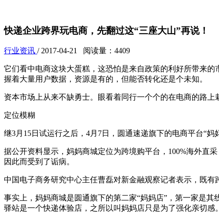
快递企业跨界玩电商，先翻过这“三座大山”再说！
行业资讯
/ 2017-04-21 阅读量：4409
它们看中电商这块大蛋糕，这恐怕是来自政策的利好所带来的
握着大量用户数据，资源是有的，但能否转化还是个未知。
资本市场上从来不缺勇士。眼看着同行一个个的在电商的路上
定位模糊
继3月15日试运行之后，4月7日，圆通速递旗下的电商平台“
据公开资料显示，妈妈商城定位为跨境购平台，100%海外直
因此而受到了诟病。
中国电子商务研究中心主任曹磊对新金融观察记者表示，既有
事实上，妈妈商城是圆通旗下的第二家“妈妈店”，第一家是其
驿站是一个快递体验店，之所以叫妈妈店只是为了强化亲切感