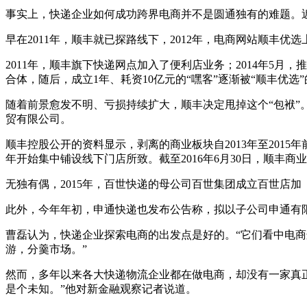
事实上，快递企业如何成功跨界电商并不是圆通独有的难题。
早在2011年，顺丰就已探路线下，2012年，电商网站顺丰优
2011年，顺丰旗下快递网点加入了便利店业务；2014年5月，
合体，随后，成立1年、耗资10亿元的“嘿客”逐渐被“顺丰优选
随着前景愈发不明、亏损持续扩大，顺丰决定甩掉这个“包袱”。2
贸有限公司。
顺丰控股公开的资料显示，剥离的商业板块自2013年至2015年前
年开始集中铺设线下门店所致。截至2016年6月30日，顺丰商业
无独有偶，2015年，百世快递的母公司百世集团成立百世店
此外，今年年初，申通快递也发布公告称，拟以子公司申通有
曹磊认为，快递企业探索电商的出发点是好的。“它们看中电商
游，分羹市场。”
然而，多年以来各大快递物流企业都在做电商，却没有一家真
是个未知。”他对新金融观察记者说道。