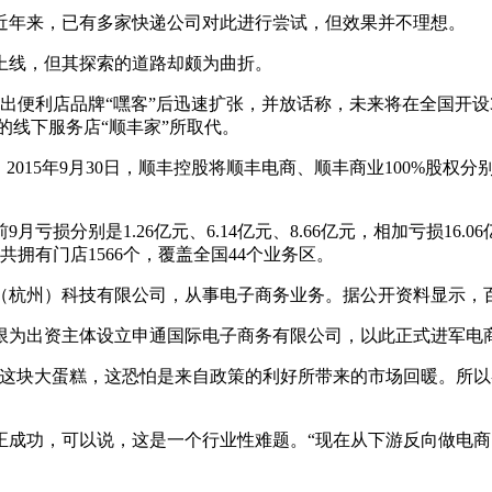
近年来，已有多家快递公司对此进行尝试，但效果并不理想。
选上线，但其探索的道路却颇为曲折。
推出便利店品牌“嘿客”后迅速扩张，并放话称，未来将在全国开设3
”的线下服务店“顺丰家”所取代。
015年9月30日，顺丰控股将顺丰电商、顺丰商业100%股权
9月亏损分别是1.26亿元、6.14亿元、8.66亿元，相加亏损16
共拥有门店1566个，覆盖全国44个业务区。
加（杭州）科技有限公司，从事电子商务业务。据公开资料显示
限为出资主体设立申通国际电子商务有限公司，以此正式进军电
这块大蛋糕，这恐怕是来自政策的利好所带来的市场回暖。所以
正成功，可以说，这是一个行业性难题。“现在从下游反向做电