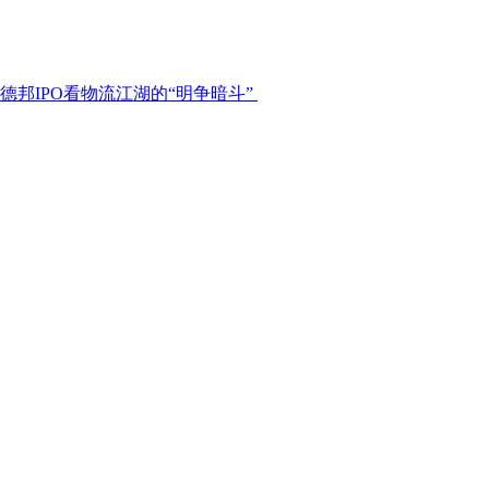
从德邦IPO看物流江湖的“明争暗斗”